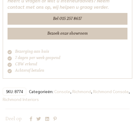
Heeft u vragen of wilt u interieuradvies? Neem
Richmond
contact met ons op, wij helpen u graag verder.
Interiors
aantal
Bel 015 257 8617
Bezoek onze showroom
Bezorging aan huis
7 dagen per week geopend
CBW erkend
Achteraf betalen
Categorieën:
Console
,
Richmond
,
Richmond Console
,
SKU:
8774
Richmond Interiors
Deel op