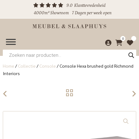
9.0
Klanttevredenheid
4000m² Showroom
7 Dagen per week open
0
Producten
zoeken
Home
/
Collectie
/
Console
/
Console Hexa brushed gold Richmond
Interiors