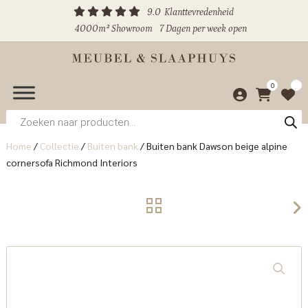
9.0
Klanttevredenheid
4000m² Showroom
7 Dagen per week open
0
Producten
zoeken
Home
/
Collectie
/
Buiten bank
/
Buiten bank Dawson beige alpine
cornersofa Richmond Interiors