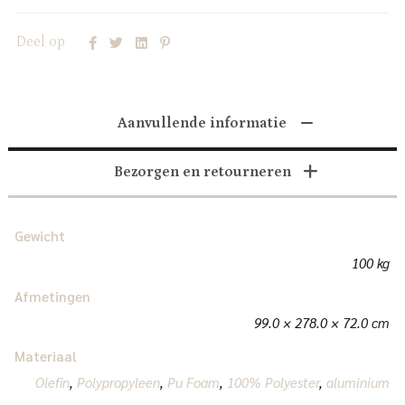
Deel op
Aanvullende informatie
Bezorgen en retourneren
Gewicht
100 kg
Afmetingen
99.0 × 278.0 × 72.0 cm
Materiaal
Olefin
,
Polypropyleen
,
Pu Foam
,
100% Polyester
,
aluminium