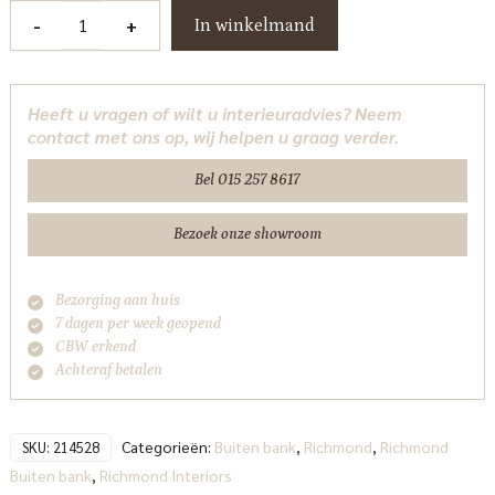
Buiten
-
+
In winkelmand
bank
Dawson
beige
Heeft u vragen of wilt u interieuradvies? Neem
alpine
contact met ons op, wij helpen u graag verder.
cornersofa
Richmond
Bel 015 257 8617
Interiors
aantal
Bezoek onze showroom
Bezorging aan huis
7 dagen per week geopend
CBW erkend
Achteraf betalen
Categorieën:
Buiten bank
,
Richmond
,
Richmond
SKU:
214528
Buiten bank
,
Richmond Interiors