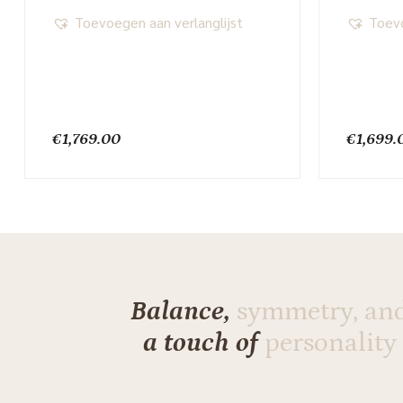
Toevoegen aan verlanglijst
Toevo
€
1,769.00
€
1,699.
Balance,
symmetry, an
a touch of
personality