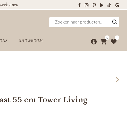
 week open
Producten
zoeken
0
 ONS
SHOWROOM
ast 55 cm Tower Living