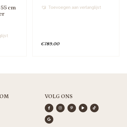
Toevoegen aan verlanglijst
 55 cm
er
lijst
€
789.00
OOM
VOLG ONS