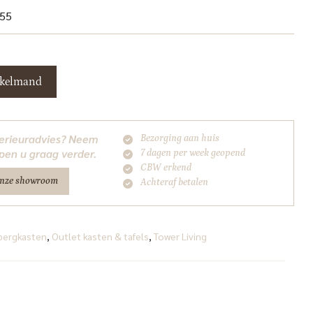
 55
nkelmand
nterieuradvies? Neem
Bezorging aan huis
pen u graag verder.
7 dagen per week geopend
CBW erkend
onze showroom
Achteraf betalen
bergkasten
,
Outlet kasten & tafels
,
Tower Living