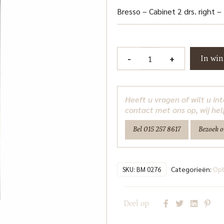
Bresso – Cabinet 2 drs. right –
Bresso
-
+
In wi
Opbergkast
55
cm
Heeft u vragen of wilt u i
Tower
contact met ons op, wij hel
Living
Bel 015 257 8617
Bezoek 
aantal
Categorieën:
Op
SKU:
BM 0276
Deel op