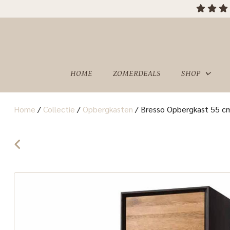
HOME
ZOMERDEALS
SHOP
Home
/
Collectie
/
Opbergkasten
/
Bresso Opbergkast 55 cm
OVER
SHOWROOM
ONS