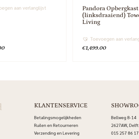
egen aan verlanglijst
Pandora Opbergkast
(linksdraaiend) Tow
Living
Toevoegen aan verlang
00
€
1,499.00
d
KLANTENSERVICE
SHOWR
Betalingsmogelijkheden
Bellweg 8-14
Ruilen en Retourneren
2627AW, Delft
Verzending en Levering
015 257 86 17