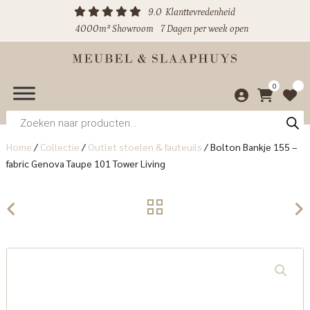
9.0
Klanttevredenheid
4000m² Showroom
7 Dagen per week open
0
Producten
zoeken
Home
/
Collectie
/
Outlet stoelen & fauteuils
/
Bolton Bankje 155 –
fabric Genova Taupe 101 Tower Living