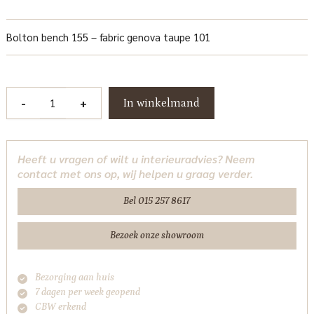
Bolton bench 155 – fabric genova taupe 101
Bolton
-
+
In winkelmand
Bankje
155
-
Heeft u vragen of wilt u interieuradvies? Neem
fabric
contact met ons op, wij helpen u graag verder.
Genova
Taupe
Bel 015 257 8617
101
Tower
Bezoek onze showroom
Living
aantal
Bezorging aan huis
7 dagen per week geopend
CBW erkend