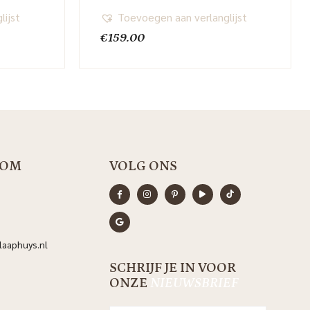
lijst
Toevoegen aan verlanglijst
€
159.00
OOM
VOLG ONS
aaphuys.nl
SCHRIJF JE IN VOOR
ONZE
NIEUWSBRIEF