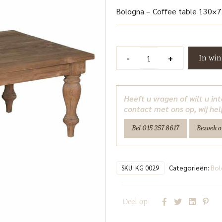
Bologna – Coffee table 130×
Bologna
-
+
In wi
Salontafel
130
cm
Heeft u vragen of wilt u i
Tower
contact met ons op, wij hel
Living
Bel 015 257 8617
Bezoek 
aantal
Categorieën:
Bol
SKU:
KG 0029
Deel op