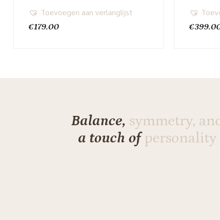
Toevoegen aan verlanglijst
Toevo
€
179.00
€
399.0
Balance,
symmetry, an
a touch of
personality