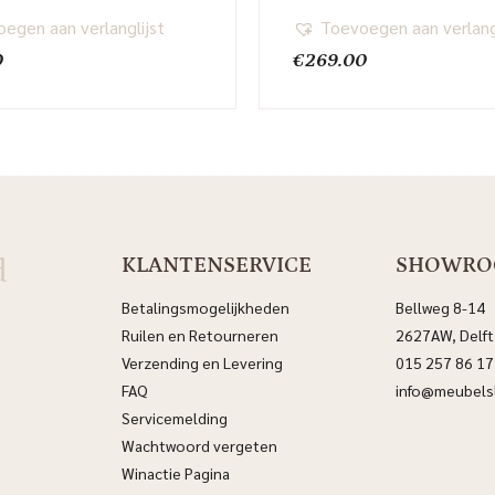
egen aan verlanglijst
Toevoegen aan verlang
0
€
269.00
d
KLANTENSERVICE
SHOWR
Betalingsmogelijkheden
Bellweg 8-14
Ruilen en Retourneren
2627AW, Delft
Verzending en Levering
015 257 86 17
FAQ
info@meubelsl
Servicemelding
Wachtwoord vergeten
Winactie Pagina