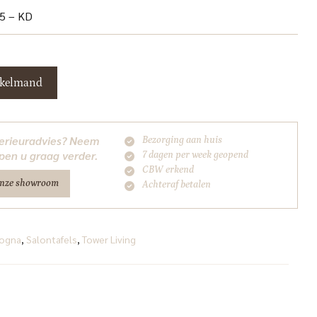
75 – KD
nkelmand
nterieuradvies? Neem
Bezorging aan huis
pen u graag verder.
7 dagen per week geopend
CBW erkend
onze showroom
Achteraf betalen
ogna
,
Salontafels
,
Tower Living