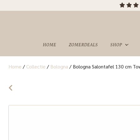
OVER
SHOWROOM
ONS
HOME
ZOMERDEALS
SHOP
Home
/
Collectie
/
Bologna
/
Bologna Salontafel 130 cm Tow