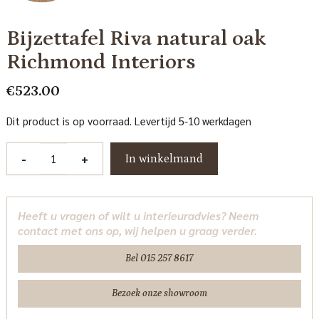
Bijzettafel Riva natural oak
Richmond Interiors
€
523.00
Dit product is op voorraad. Levertijd 5-10 werkdagen
Bijzettafel
-
+
In winkelmand
Riva
natural
oak
Heeft u vragen of wilt u interieuradvies? Neem
Richmond
contact met ons op, wij helpen u graag verder.
Interiors
aantal
Bel 015 257 8617
Bezoek onze showroom