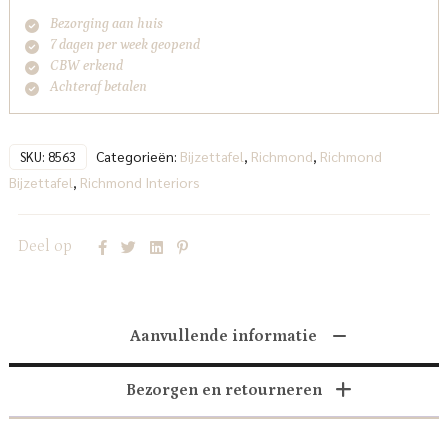
Bezorging aan huis
7 dagen per week geopend
CBW erkend
Achteraf betalen
Categorieën:
Bijzettafel
,
Richmond
,
Richmond
SKU:
8563
Bijzettafel
,
Richmond Interiors
Deel op
Aanvullende informatie
Bezorgen en retourneren