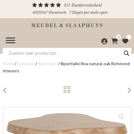
9.0
Klanttevredenheid
4000m² Showroom
7 Dagen per week open
0
Producten
zoeken
Home
/
Collectie
/
Bijzettafel
/
Bijzettafel Riva natural oak Richmond
Interiors