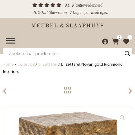
9.0
Klanttevredenheid
4000m² Showroom
7 Dagen per week open
0
Producten
zoeken
Home
/
Collectie
/
Bijzettafel
/
Bijzettafel Novan gold Richmond
Interiors