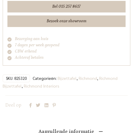
Bel 015 257 8617
Bezoek onze showroom
Bezorging aan huis
7 dagen per week geopend
CBW erkend
Achteraf betalen
Categorieën:
Bijzettafel
,
Richmond
,
Richmond
SKU:
825320
Bijzettafel
,
Richmond Interiors
Deel op
Aanvullende informatie