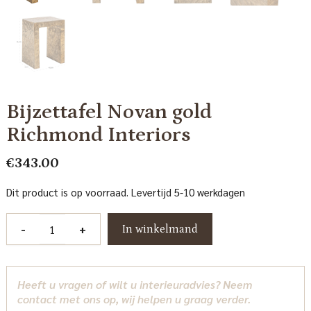
Bijzettafel Novan gold
Richmond Interiors
€
343.00
Dit product is op voorraad. Levertijd 5-10 werkdagen
Bijzettafel
-
+
In winkelmand
Novan
gold
Richmond
Heeft u vragen of wilt u interieuradvies? Neem
Interiors
contact met ons op, wij helpen u graag verder.
aantal