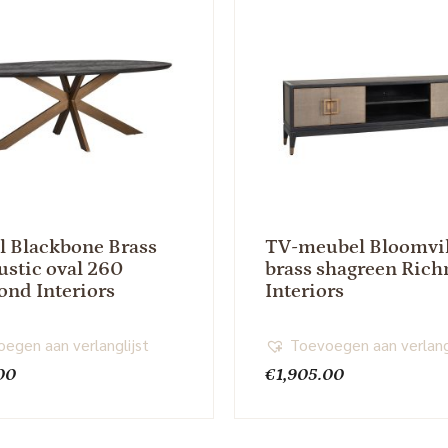
el Blackbone Brass
TV-meubel Bloomvil
ustic oval 260
brass shagreen Ric
nd Interiors
Interiors
egen aan verlanglijst
Toevoegen aan verlang
00
€
1,905.00