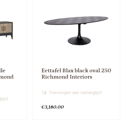
le
Eettafel Blax black oval 250
hmond
Richmond Interiors
Toevoegen aan verlanglijst
lijst
€
3,180.00