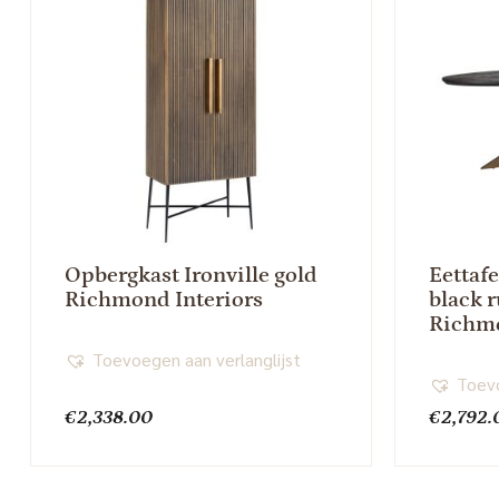
Opbergkast Ironville gold
Eettaf
Richmond Interiors
black r
Richmo
Toevoegen aan verlanglijst
Toevo
€
2,338.00
€
2,792.