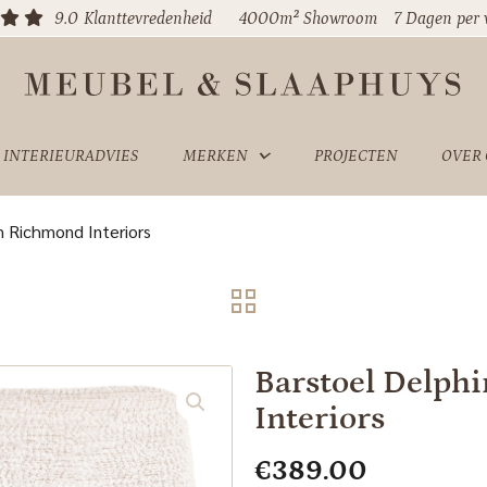
9.0
Klanttevredenheid
4000m² Showroom
7 Dagen per
INTERIEURADVIES
MERKEN
PROJECTEN
OVER
m Richmond Interiors
Barstoel Delph
Interiors
€
389.00