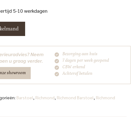
vertijd 5-10 werkdagen
nkelmand
nterieuradvies? Neem
Bezorging aan huis
pen u graag verder.
7 dagen per week geopend
CBW erkend
onze showroom
Achteraf betalen
gorieën:
Barstoel
,
Richmond
,
Richmond Barstoel
,
Richmond