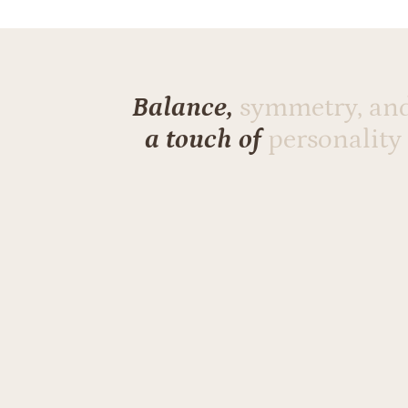
Balance,
symmetry, an
a touch of
personality