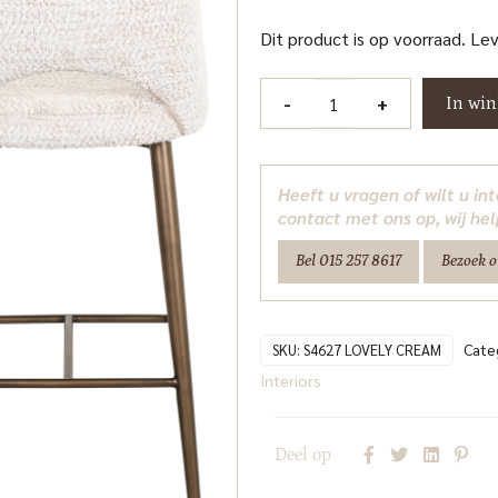
Dit product is op voorraad. Le
Barstoel
-
+
In wi
Delphine
lovely
cream
Heeft u vragen of wilt u i
Richmond
contact met ons op, wij hel
Interiors
Bel 015 257 8617
Bezoek 
aantal
Cate
SKU:
S4627 LOVELY CREAM
Interiors
Deel op