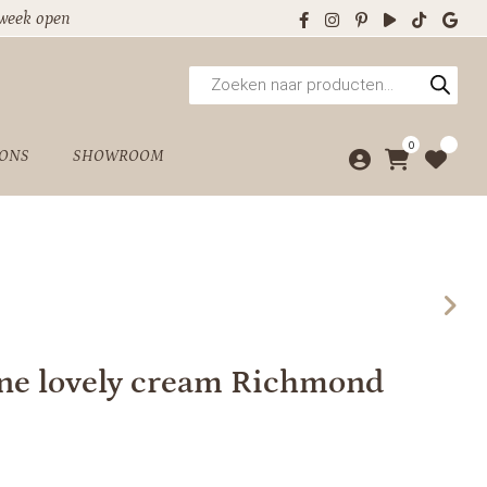
 week open
Producten
zoeken
0
 ONS
SHOWROOM
ine lovely cream Richmond