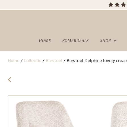
OVER
SHOWROOM
ONS
HOME
ZOMERDEALS
SHOP
Home
/
Collectie
/
Barstoel
/
Barstoel Delphine lovely crea