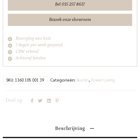
AR
Bel 015 257 8617
-
Haga
Bezoek onze showroom
39
cappuccino
Bezorging aan huis
Tower
7 dagen per week geopend
Living
CBW erkend
aantal
Achteraf betalen
Categorieën:
Austin
,
Tower Living
SKU:
1360 105 001 39
Deel op
Beschrijving