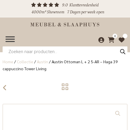
9.0
Klanttevredenheid
4000m² Showroom
7 Dagen per week open
0
Producten
zoeken
Home
/
Collectie
/
Austin
/
Austin Ottoman L + 2 5-AR – Haga 39
cappuccino Tower Living