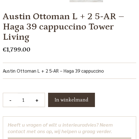
Austin Ottoman L + 2 5-AR –
Haga 39 cappuccino Tower
Living
€
1,799.00
Austin Ottoman L + 2 5-AR – Haga 39 cappuccino
Austin
-
+
In winkelmand
Ottoman
L
+
Heeft u vragen of wilt u interieuradvies? Neem
2
contact met ons op, wij helpen u graag verder.
5-