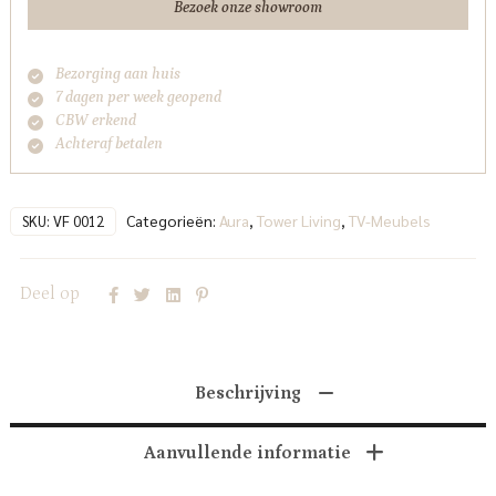
Bezoek onze showroom
Bezorging aan huis
7 dagen per week geopend
CBW erkend
Achteraf betalen
Categorieën:
Aura
,
Tower Living
,
TV-Meubels
SKU:
VF 0012
Deel op
Beschrijving
Aanvullende informatie