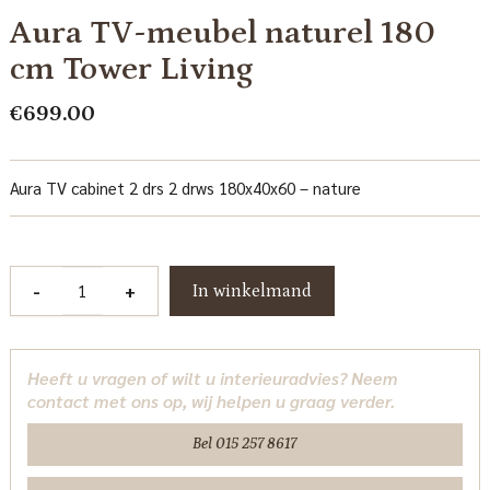
Aura TV-meubel naturel 180
cm Tower Living
€
699.00
Aura TV cabinet 2 drs 2 drws 180x40x60 – nature
Aura
-
+
In winkelmand
TV-
meubel
naturel
Heeft u vragen of wilt u interieuradvies? Neem
180
contact met ons op, wij helpen u graag verder.
cm
Tower
Bel 015 257 8617
Living
aantal