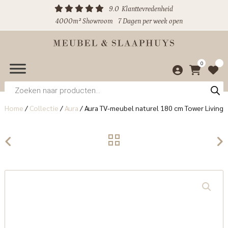
9.0
Klanttevredenheid
4000m² Showroom
7 Dagen per week open
0
Producten
zoeken
Home
/
Collectie
/
Aura
/
Aura TV-meubel naturel 180 cm Tower Living