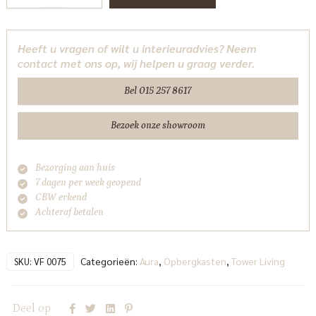
Opbergkast
espresso
100
Heeft u vragen of wilt u interieuradvies? Neem
cm
contact met ons op, wij helpen u graag verder.
Tower
Living
Bel 015 257 8617
aantal
Bezoek onze showroom
Bezorging aan huis
7 dagen per week geopend
CBW erkend
Achteraf betalen
Categorieën:
Aura
,
Opbergkasten
,
Tower Living
SKU:
VF 0075
Deel op