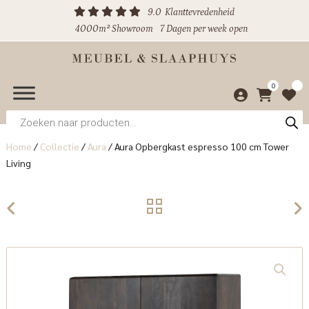
9.0
Klanttevredenheid
4000m² Showroom
7 Dagen per week open
0
Producten
zoeken
Home
/
Collectie
/
Aura
/
Aura Opbergkast espresso 100 cm Tower
Living