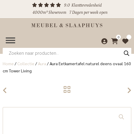
9.0
Klanttevredenheid
4000m² Showroom
7 Dagen per week open
0
Producten
zoeken
Home
/
Collectie
/
Aura
/
Aura Eetkamertafel naturel deens ovaal 160
cm Tower Living