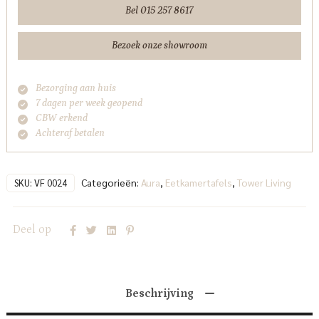
cm
Bel 015 257 8617
Tower
Living
Bezoek onze showroom
aantal
Bezorging aan huis
7 dagen per week geopend
CBW erkend
Achteraf betalen
Categorieën:
Aura
,
Eetkamertafels
,
Tower Living
SKU:
VF 0024
Deel op
Beschrijving