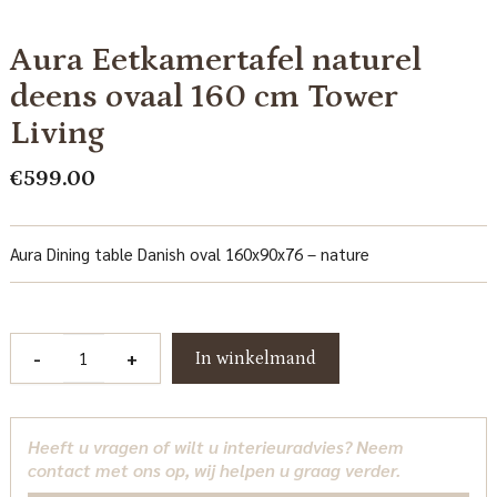
Aura Eetkamertafel naturel
deens ovaal 160 cm Tower
Living
€
599.00
Aura Dining table Danish oval 160x90x76 – nature
Aura
-
+
In winkelmand
Eetkamertafel
naturel
deens
Heeft u vragen of wilt u interieuradvies? Neem
ovaal
contact met ons op, wij helpen u graag verder.
160