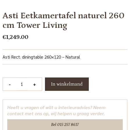
Asti Eetkamertafel naturel 260
cm Tower Living
€
1,249.00
Asti Rect. diningtable 260×120 – Natural
Asti
-
+
In winkelmand
Eetkamertafel
naturel
260
Heeft u vragen of wilt u interieuradvies? Neem
cm
contact met ons op, wij helpen u graag verder.
Tower
Living
Bel 015 257 8617
aantal