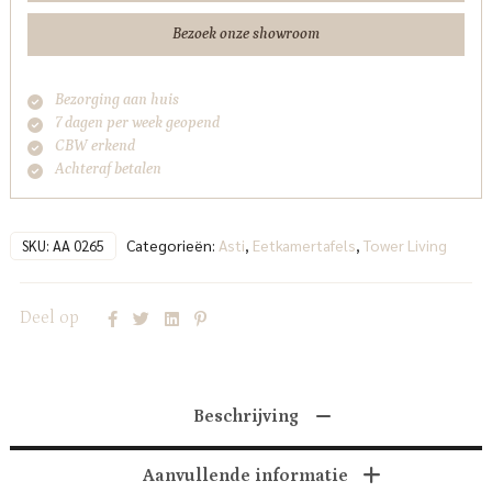
Bezoek onze showroom
Bezorging aan huis
7 dagen per week geopend
CBW erkend
Achteraf betalen
Categorieën:
Asti
,
Eetkamertafels
,
Tower Living
SKU:
AA 0265
Deel op
Beschrijving
Aanvullende informatie