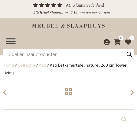
9.0
Klanttevredenheid
4000m² Showroom
7 Dagen per week open
0
Producten
zoeken
Home
/
Collectie
/
Asti
/
Asti Eetkamertafel naturel 260 cm Tower
Living