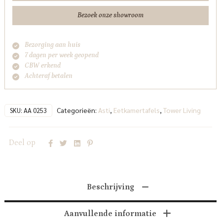
Bezoek onze showroom
Bezorging aan huis
7 dagen per week geopend
CBW erkend
Achteraf betalen
Categorieën:
Asti
,
Eetkamertafels
,
Tower Living
SKU:
AA 0253
Deel op
Beschrijving
Aanvullende informatie