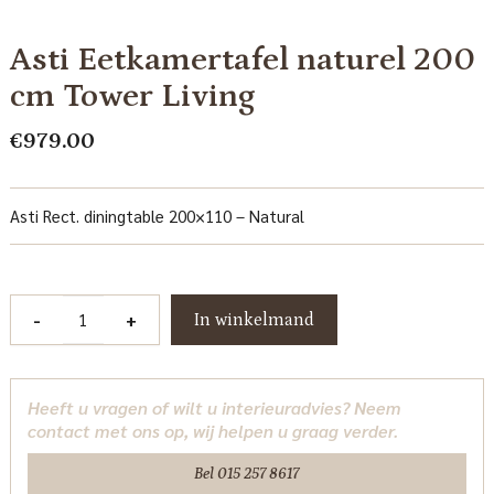
Asti Eetkamertafel naturel 200
cm Tower Living
€
979.00
Asti Rect. diningtable 200×110 – Natural
Asti
-
+
In winkelmand
Eetkamertafel
naturel
200
Heeft u vragen of wilt u interieuradvies? Neem
cm
contact met ons op, wij helpen u graag verder.
Tower
Living
Bel 015 257 8617
aantal