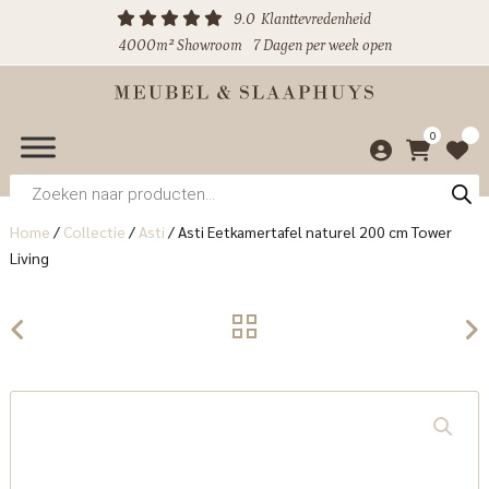
9.0
Klanttevredenheid
4000m² Showroom
7 Dagen per week open
0
Producten
zoeken
Home
/
Collectie
/
Asti
/
Asti Eetkamertafel naturel 200 cm Tower
Living