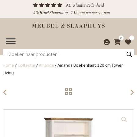
9.0
Klanttevredenheid
4000m² Showroom
7 Dagen per week open
0
Producten
zoeken
Home
/
Collectie
/
Amanda
/
Amanda Boekenkast 120 cm Tower
Living