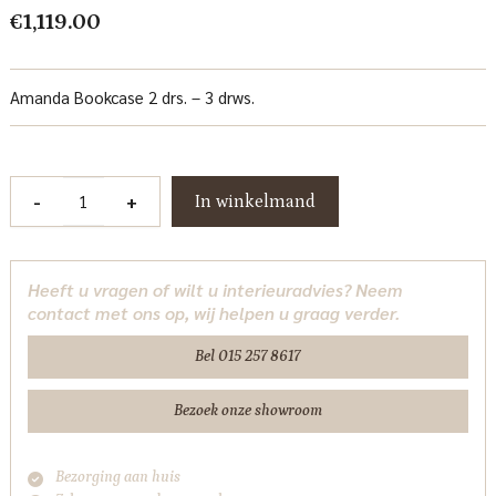
€
1,119.00
Amanda Bookcase 2 drs. – 3 drws.
Amanda
-
+
In winkelmand
Boekenkast
120
cm
Heeft u vragen of wilt u interieuradvies? Neem
Tower
contact met ons op, wij helpen u graag verder.
Living
aantal
Bel 015 257 8617
Bezoek onze showroom
Bezorging aan huis