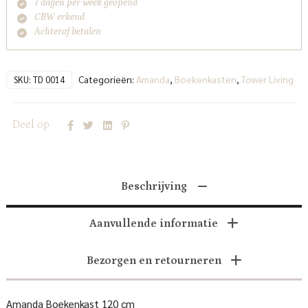
7 dagen per week geopend
CBW erkend
Achteraf betalen
Categorieën:
Amanda
,
Boekenkasten
,
Tower Living
SKU:
TD 0014
Deel op
Beschrijving
Aanvullende informatie
Bezorgen en retourneren
Amanda Boekenkast 120 cm