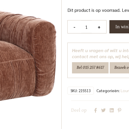
Dit product is op voorraad. Le
Lounge
-
+
In wi
stoel
Monty
be
Heeft u vragen of wilt u i
straight
contact met ons op, wij hel
coffee
Bel 015 257 8617
Bezoek 
Richmond
Interiors
aantal
Categorieën:
Loun
SKU:
215513
Deel op