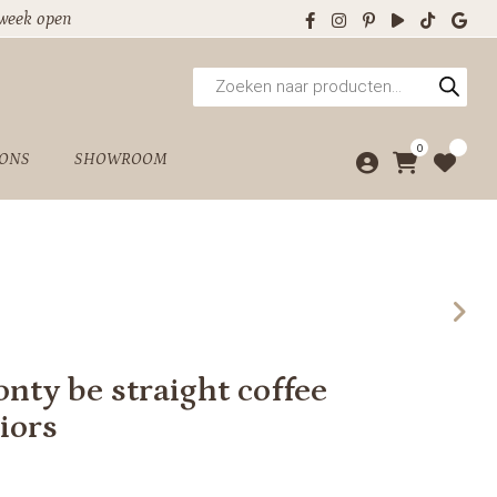
 week open
Producten
zoeken
0
 ONS
SHOWROOM
nty be straight coffee
iors