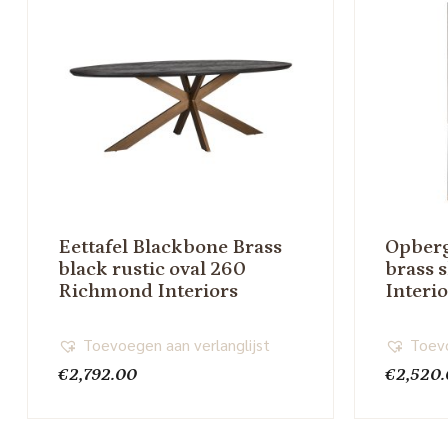
Eettafel Blackbone Brass
Opberg
black rustic oval 260
brass 
Richmond Interiors
Interi
Toevoegen aan verlanglijst
Toevo
€
2,792.00
€
2,520