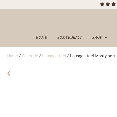
HOME
ZOMERDEALS
SHOP
Home
/
Collectie
/
Lounge stoel
/
Lounge stoel Monty be st
OVER
SHOWROOM
ONS