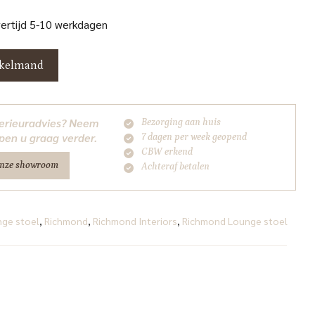
vertijd 5-10 werkdagen
nkelmand
nterieuradvies? Neem
Bezorging aan huis
pen u graag verder.
7 dagen per week geopend
CBW erkend
onze showroom
Achteraf betalen
ge stoel
,
Richmond
,
Richmond Interiors
,
Richmond Lounge stoel