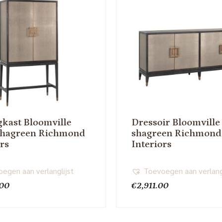
kast Bloomville
Dressoir Bloomville
shagreen Richmond
shagreen Richmond
ors
Interiors
egen aan verlanglijst
Toevoegen aan verlang
.00
€
2,911.00