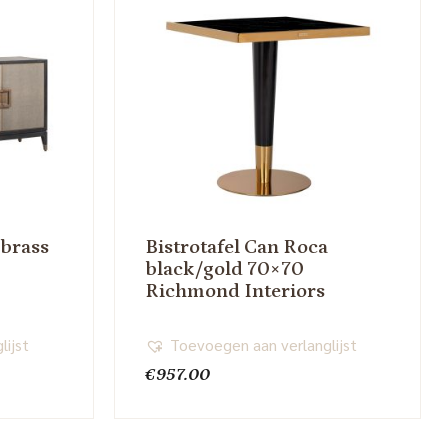
 brass
Bistrotafel Can Roca
black/gold 70×70
Richmond Interiors
lijst
Toevoegen aan verlanglijst
€
957.00