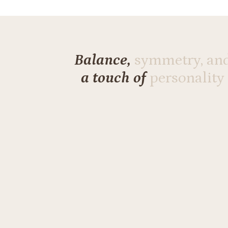
Balance,
symmetry, an
a touch of
personality